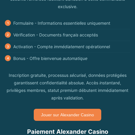
exclusive.
Formulaire - Informations
essentielles
uniquement
Vérification - Documents
français
acceptés
Activation - Compte
immédiatement
opérationnel
Bonus - Offre bienvenue
automatique
Inscription gratuite, processus
sécurisé
, données protégées
garantissent confidentialité absolue. Accès
instantané
,
privilèges membres, statut
premium
débutent immédiatement
après validation.
Jouer sur Alexander Casino
Paiement Alexander Casino