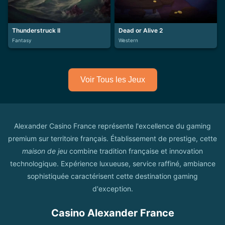
Thunderstruck II
Dead or Alive 2
Fantasy
Western
Jouer
Jouer
Voir Tous les Jeux
Alexander Casino France représente l'excellence du gaming
premium sur territoire français. Établissement de prestige, cette
maison de jeu
combine tradition française et innovation
technologique. Expérience luxueuse, service raffiné, ambiance
sophistiquée caractérisent cette destination gaming
d'exception.
Casino Alexander France