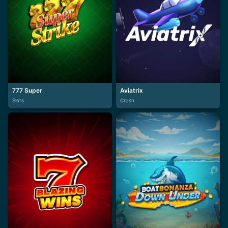
777 Super
Aviatrix
Slots
Crash
Jouer
Jouer