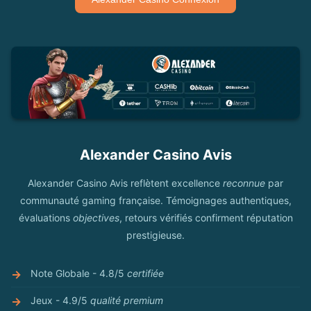
Alexander Casino Avis
Alexander Casino Avis reflètent excellence
reconnue
par
communauté gaming française. Témoignages authentiques,
évaluations
objectives
, retours vérifiés confirment réputation
prestigieuse.
Note Globale - 4.8/5
certifiée
Jeux - 4.9/5
qualité premium