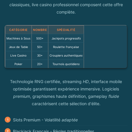
classiques
, live casino professionnel composent cette offre
complète.
CATÉGORIE
NOMBRE
SPÉCIALITÉ
Machines à Sous
500+
Jackpots
progressifs
Jeux de Table
50+
Roulette
française
Live Casino
30+
Croupiers
authentiques
Poker
20+
Tournois
quotidiens
Technologie RNG certifiée, streaming
HD
, interface mobile
optimisée garantissent expérience immersive. Logiciels
premium
, graphismes haute définition, gameplay
fluide
caractérisent cette sélection d'élite.
Slots Premium - Volatilité
adaptée
Blackjack Français - Règles
traditionnelles