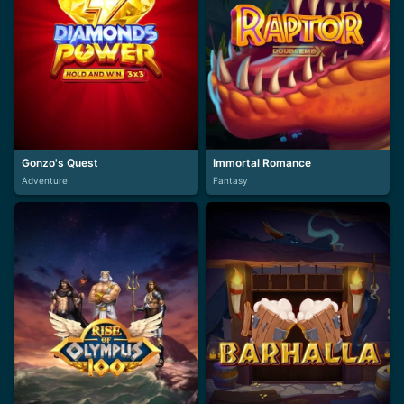
Gonzo's Quest
Immortal Romance
Adventure
Fantasy
Jouer
Jouer