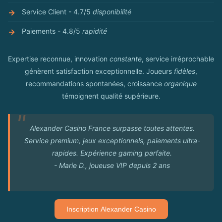
Service Client - 4.7/5
disponibilité
Paiements - 4.8/5
rapidité
Expertise reconnue, innovation
constante
, service irréprochable
génèrent satisfaction exceptionnelle. Joueurs
fidèles
,
recommandations spontanées, croissance
organique
témoignent qualité supérieure.
Alexander Casino France surpasse toutes attentes.
Service premium, jeux exceptionnels, paiements ultra-
rapides. Expérience gaming parfaite.
- Marie D., joueuse VIP depuis 2 ans
Inscription Alexander Casino