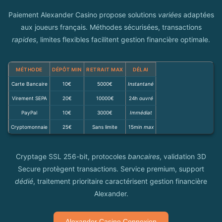
Paiement Alexander Casino propose solutions
variées
adaptées
aux joueurs français. Méthodes sécurisées, transactions
rapides
, limites flexibles facilitent gestion financière optimale.
MÉTHODE
DÉPÔT MIN
RETRAIT MAX
DÉLAI
Carte Bancaire
10€
5000€
Instantané
Virement SEPA
20€
10000€
24h
ouvré
PayPal
10€
3000€
Immédiat
Cryptomonnaie
25€
Sans limite
15min
max
Cryptage SSL 256-bit, protocoles
bancaires
, validation 3D
Secure protègent transactions. Service premium, support
dédié
, traitement prioritaire caractérisent gestion financière
Alexander.
Alexander Casino Connexion