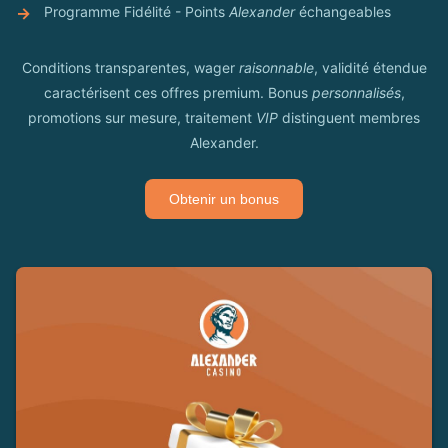
Programme Fidélité - Points
Alexander
échangeables
Conditions transparentes, wager
raisonnable
, validité étendue
caractérisent ces offres premium. Bonus
personnalisés
,
promotions sur mesure, traitement
VIP
distinguent membres
Alexander.
Obtenir un bonus