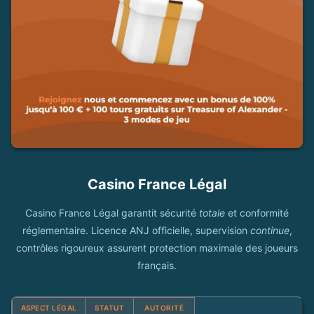
Casino France Légal
Casino France Légal garantit sécurité
totale
et conformité
réglementaire. Licence ANJ officielle, supervision
continue
,
contrôles rigoureux assurent protection maximale des joueurs
français.
ASPECT LÉGAL
STATUT
AUTORITÉ