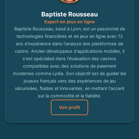
Baptiste Rousseau
Expert en jeux en ligne
Baptiste Rousseau, basé à Lyon, est un passionné de
technologies financières et de jeux en ligne avec 12
ans d'expérience dans l'analyse des plateformes de
casino. Ancien développeur d'applications mobiles, il
s'est spécialisé dans l'évaluation des casinos
compatibles avec des solutions de paiement
modernes comme Lydia. Son objectif est de guider les
joueurs français vers des expériences de jeu
sécurisées, fluides et innovantes, en mettant l'accent
sur la commodité et la fiabilité.
Voir profil