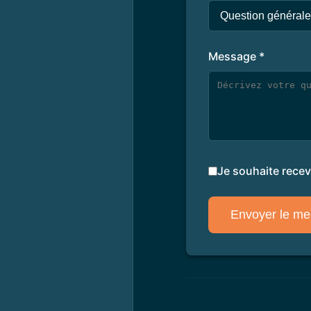
Message *
Je souhaite recev
Envoyer le m