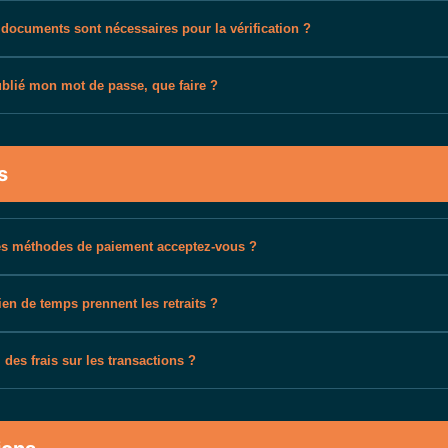
ez sur "S'inscrire" en haut de la page, remplissez le formul
documents sont nécessaires pour la vérification ?
nnelles, vérifiez votre email et complétez la vérification d
s de 5 minutes.
devez fournir une pièce d'identité valide (carte d'identité
ublié mon mot de passe, que faire ?
ire) et un justificatif de domicile récent (facture, relevé 
ez sur "Mot de passe oublié" sur la page de connexion, sais
uctions reçues par email pour réinitialiser votre mot de pas
s
es méthodes de paiement acceptez-vous ?
acceptons les cartes bancaires (Visa, Mastercard), virement
n de temps prennent les retraits ?
ler et certaines cryptomonnaies (Bitcoin, Ethereum).
etraits sont traités en 24h maximum. PayPal et cryptomonna
il des frais sur les transactions ?
s bancaires prennent 1-3 jours, et les virements SEPA 1-3 j
nder Casino ne prélève aucun frais sur les dépôts et retra
estataire de paiement peut appliquer ses propres frais.